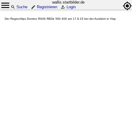
wallis.startbilder.de
Suche
Registrieren
Login
Der RegionAlps Domino RA06 RBDe 560 406 am 17.8.23 bei der Ausfahrt in Visp