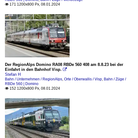
171 1200x800 Px, 08.01.2024

Der RegionAlps Domino RA08 RBDe 560 408 am 8.8.23 bei der
Einfahrt in den Bahnhof Visp.

Stefan H
Bahn / Unternehmen / RegionAlps
,
Orte / Oberwallis / Visp
,
Bahn / Züge /
RBDe 560 | Domino
152 1200x800 Px, 08.01.2024
