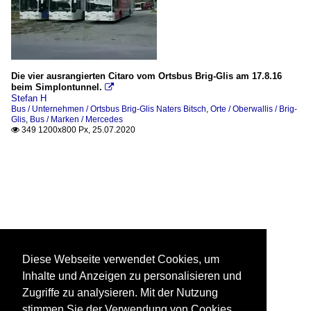
Die vier ausrangierten Citaro vom Ortsbus Brig-Glis am 17.8.16
beim Simplontunnel.

Stefan H
Bus / Unternehmen / Ortsbus Brig-Glis Naters Bitsch
,
Orte / Oberwallis / Brig-
Glis
,
Bus / Marken / Mercedes
349 1200x800 Px, 25.07.2020

Diese Webseite verwendet Cookies, um
Inhalte und Anzeigen zu personalisieren und
Zugriffe zu analysieren. Mit der Nutzung
stimmen Sie der Verwendung von Cookies