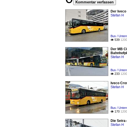
Kommentar verfassen
Der Iveco
Stefan H
Bus / Unter
539
1200

Der MB Ci
Bahnhofpl
Stefan H
Bus / Unter
233
1200

Iveco Cro
Stefan H
Bus / Unter
170
1200

Die Setra
Stefan H