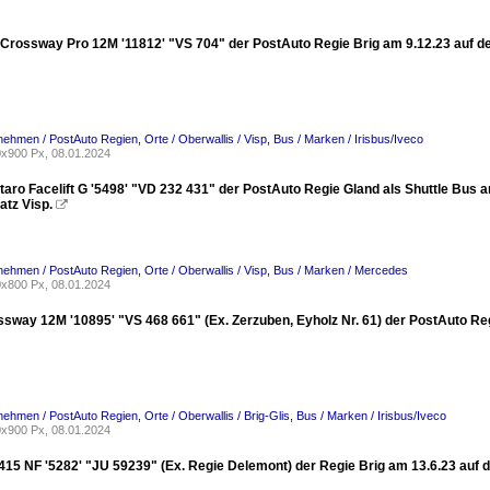
 Crossway Pro 12M '11812' "VS 704" der PostAuto Regie Brig am 9.12.23 auf d
nehmen / PostAuto Regien
,
Orte / Oberwallis / Visp
,
Bus / Marken / Irisbus/Iveco
x900 Px, 08.01.2024
taro Facelift G '5498' "VD 232 431" der PostAuto Regie Gland als Shuttle Bus 
atz Visp.

nehmen / PostAuto Regien
,
Orte / Oberwallis / Visp
,
Bus / Marken / Mercedes
x800 Px, 08.01.2024
ssway 12M '10895' "VS 468 661" (Ex. Zerzuben, Eyholz Nr. 61) der PostAuto Reg
nehmen / PostAuto Regien
,
Orte / Oberwallis / Brig-Glis
,
Bus / Marken / Irisbus/Iveco
x900 Px, 08.01.2024
 415 NF '5282' "JU 59239" (Ex. Regie Delemont) der Regie Brig am 13.6.23 auf 