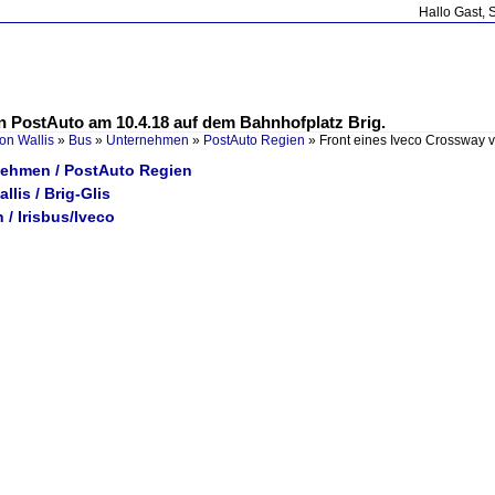
Hallo Gast, 
n PostAuto am 10.4.18 auf dem Bahnhofplatz Brig.
on Wallis
»
Bus
»
Unternehmen
»
PostAuto Regien
»
Front eines Iveco Crossway 
nehmen / PostAuto Regien
llis / Brig-Glis
 / Irisbus/Iveco