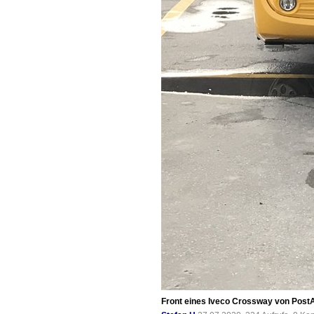
Front eines Iveco Crossway von PostA