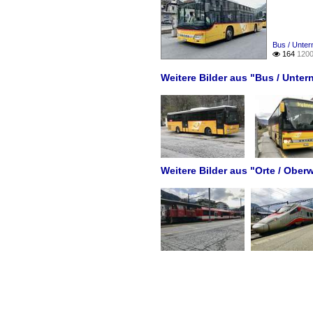
Bus / Unter
164
1200

Weitere Bilder aus "Bus / Unte
Weitere Bilder aus "Orte / Oberwa