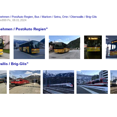
nehmen / PostAuto Regien
,
Bus / Marken / Setra
,
Orte / Oberwallis / Brig-Glis
x899 Px, 08.01.2024
rnehmen / PostAuto Regien"
llis / Brig-Glis"