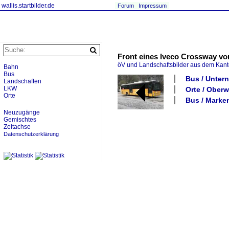
wallis.startbilder.de
Forum
Impressum
Front eines Iveco Crossway vo
öV und Landschaftsbilder aus dem Kant
Bahn
Bus
Bus / Unter
Landschaften
LKW
Orte / Oberwa
Orte
Bus / Marken
Neuzugänge
Gemischtes
Zeitachse
Datenschutzerklärung