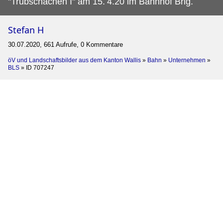
"Trubschachen I" am 15.
4.20 im Bahnhof Brig.
Stefan H
30.07.2020, 661 Aufrufe, 0 Kommentare
öV und Landschaftsbilder aus dem Kanton Wallis
»
Bahn
»
Unternehmen
»
BLS
»
ID 707247