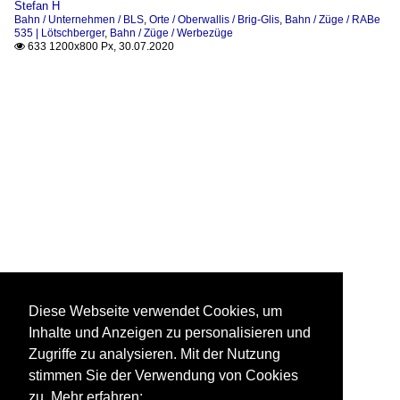
Stefan H
Bahn / Unternehmen / BLS
,
Orte / Oberwallis / Brig-Glis
,
Bahn / Züge / RABe
535 | Lötschberger
,
Bahn / Züge / Werbezüge
633 1200x800 Px, 30.07.2020

Diese Webseite verwendet Cookies, um
Inhalte und Anzeigen zu personalisieren und
Zugriffe zu analysieren. Mit der Nutzung
stimmen Sie der Verwendung von Cookies
zu. Mehr erfahren: