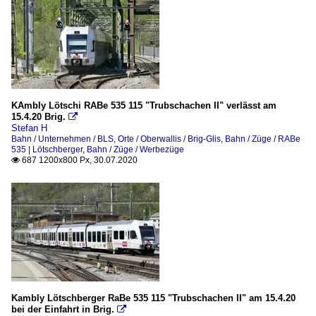
KAmbly Lötschi RABe 535 115 "Trubschachen II" verlässt am
15.4.20 Brig.

Stefan H
Bahn / Unternehmen / BLS
,
Orte / Oberwallis / Brig-Glis
,
Bahn / Züge / RABe
535 | Lötschberger
,
Bahn / Züge / Werbezüge
687 1200x800 Px, 30.07.2020

Kambly Lötschberger RaBe 535 115 "Trubschachen II" am 15.4.20
bei der Einfahrt in Brig.
