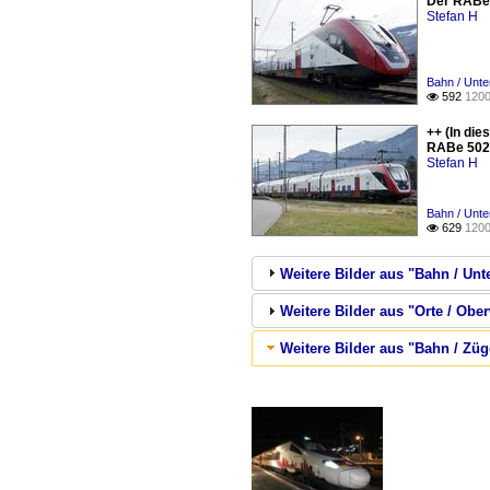
Der RABe 5
Stefan H
Bahn / Unt
592
1200

++ (In di
RABe 502 
Stefan H
Bahn / Unt
629
1200

Weitere Bilder aus "Bahn / Un
Weitere Bilder aus "Orte / Ober
Weitere Bilder aus "Bahn / Züg