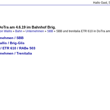
Hallo Gast, 
DoTra am 4.6.19 im Bahnhof Brig.
on Wallis
»
Bahn
»
Unternehmen
»
SBB
»
SBB und trenitalia ETR 610 in DoTra a
rnehmen / SBB
llis / Brig-Glis
 / ETR 610 / RABe 503
nehmen / Trenitalia