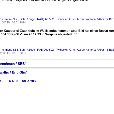
02 404 "Brig-Glis" der am 26.12.23 in Sargans abgestellt ist.

ernehmen / SBB
,
Bahn / Züge / RAB(D)e 502 | Twindexx
,
Orte / Ausserkantonal / Aber mit Be
x800 Px, 08.01.2024
eser Kategorie) Zwar nicht im Wallis aufgenommen aber Bild hat einen Bezug zu
404 "Brig-Glis" am 26.12.23 in Sargans abgestellt.

ernehmen / SBB
,
Bahn / Züge / RAB(D)e 502 | Twindexx
,
Orte / Ausserkantonal / Aber mit Be
x800 Px, 08.01.2024
ternehmen / SBB"
wallis / Brig-Glis"
e / ETR 610 / RABe 503"