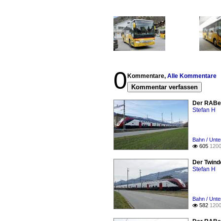
0
Kommentare,
Alle Kommentare
Kommentar verfassen
Der RABe 5
Stefan H
Bahn / Unt
605
1200

Der Twind
Stefan H
Bahn / Unt
582
1200
