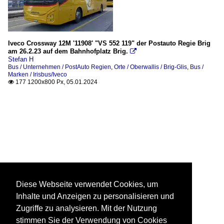
Iveco Crossway 12M '11908' "VS 552 119" der Postauto Regie Brig
am 26.2.23 auf dem Bahnhofplatz Brig.

Stefan H
Bus / Unternehmen / PostAuto Regien
,
Orte / Oberwallis / Brig-Glis
,
Bus /
Marken / Irisbus/Iveco
177 1200x800 Px, 05.01.2024

Diese Webseite verwendet Cookies, um
Inhalte und Anzeigen zu personalisieren und
Zugriffe zu analysieren. Mit der Nutzung
stimmen Sie der Verwendung von Cookies